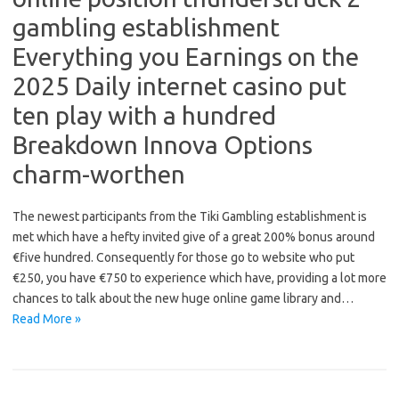
gambling establishment
Everything you Earnings on the
2025 Daily internet casino put
ten play with a hundred
Breakdown Innova Options
charm-worthen
The newest participants from the Tiki Gambling establishment is
met which have a hefty invited give of a great 200% bonus around
€five hundred. Consequently for those go to website who put
€250, you have €750 to experience which have, providing a lot more
chances to talk about the new huge online game library and…
Read More »