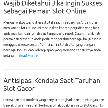
Wajib Diketahui Jika Ingin Sukses
Sebagai Pemain Slot Online
Mengisi waktu luang di era digital saat ini sebaiknya Anda mulai
menikmati Slot Online. Ini merupakan konten perjudian yang bisa
anda mainkan dari rumah saja tanpa perlu repot. Dalam menikmati
permainan tersebut, anda perlu mengetahui berbagai hal jika Ingin
menggapai kesuksesan. Permainan ini telah ditunjang dengan
berbagai Inovasi dan kelengkapan yang memang sepatutnya anda
ketahui.…
Read More »
Antisipasi Kendala Saat Taruhan
Slot Gacor
Permainan slot modern yang banyak menghadirkan keuntungan dan
banyak disarankan oleh berbagai pihak tidak lain yaitu Slot Gacor. Ini