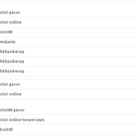
slot gacor
slot online
slot88
mejavip
hkbpokerqq
hkbpokerqq
hkbpokerqq
slot gacor
slot online
slot88 gacor
slot online terpercaya
koi365