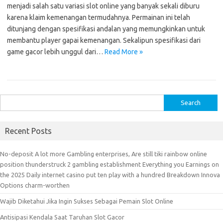
menjadi salah satu variasi slot online yang banyak sekali diburu
karena klaim kemenangan termudahnya. Permainan ini telah
ditunjang dengan spesifikasi andalan yang memungkinkan untuk
membantu player gapai kemenangan. Sekalipun spesifikasi dari
game gacor lebih unggul dari…
Read More »
S
e
a
Recent Posts
r
c
No-deposit A lot more Gambling enterprises, Are still tiki rainbow online
h
position thunderstruck 2 gambling establishment Everything you Earnings on
f
the 2025 Daily internet casino put ten play with a hundred Breakdown Innova
o
Options charm-worthen
r
Wajib Diketahui Jika Ingin Sukses Sebagai Pemain Slot Online
:
Antisipasi Kendala Saat Taruhan Slot Gacor