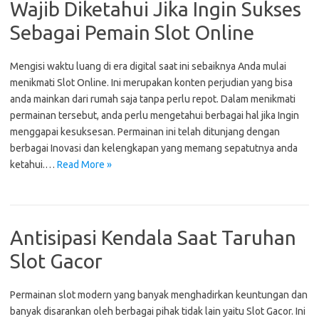
Wajib Diketahui Jika Ingin Sukses
Sebagai Pemain Slot Online
Mengisi waktu luang di era digital saat ini sebaiknya Anda mulai
menikmati Slot Online. Ini merupakan konten perjudian yang bisa
anda mainkan dari rumah saja tanpa perlu repot. Dalam menikmati
permainan tersebut, anda perlu mengetahui berbagai hal jika Ingin
menggapai kesuksesan. Permainan ini telah ditunjang dengan
berbagai Inovasi dan kelengkapan yang memang sepatutnya anda
ketahui.…
Read More »
Antisipasi Kendala Saat Taruhan
Slot Gacor
Permainan slot modern yang banyak menghadirkan keuntungan dan
banyak disarankan oleh berbagai pihak tidak lain yaitu Slot Gacor. Ini