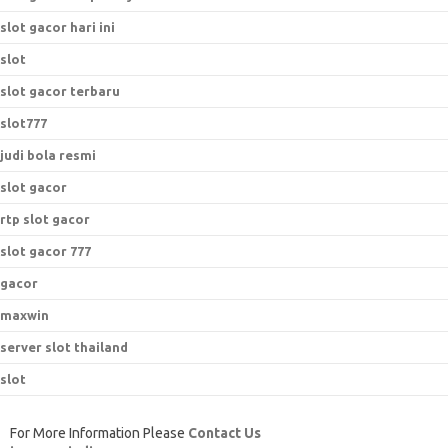
slot gacor hari ini
slot
slot gacor terbaru
slot777
judi bola resmi
slot gacor
rtp slot gacor
slot gacor 777
gacor
maxwin
server slot thailand
slot
For More Information Please
Contact Us