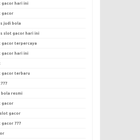
t gacor hari ini
t gacor
us judi bola
us slot gacor hari ini
t gacor terpercaya
t gacor hari ini
t
t gacor terbaru
t777
i bola resmi
t gacor
 slot gacor
t gacor 777
or