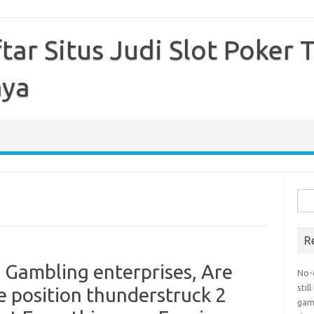
tar Situs Judi Slot Poker 
aya
Sea
for:
R
 Gambling enterprises, Are
No-
stil
ine position thunderstruck 2
gam