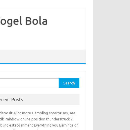
Togel Bola
rch
ecent Posts
deposit A lot more Gambling enterprises, Are
l tiki rainbow online position thunderstruck 2
bling establishment Everything you Earnings on