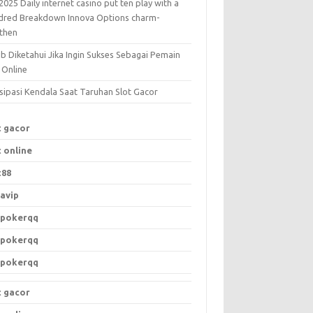
2025 Daily internet casino put ten play with a
dred Breakdown Innova Options charm-
then
b Diketahui Jika Ingin Sukses Sebagai Pemain
 Online
isipasi Kendala Saat Taruhan Slot Gacor
t gacor
t online
t88
avip
bpokerqq
bpokerqq
bpokerqq
t gacor