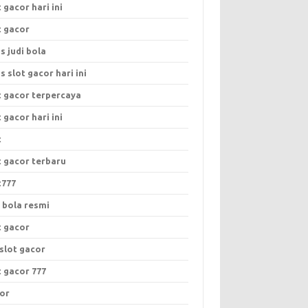
t gacor hari ini
t gacor
us judi bola
us slot gacor hari ini
t gacor terpercaya
t gacor hari ini
t
t gacor terbaru
t777
i bola resmi
t gacor
 slot gacor
t gacor 777
or