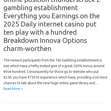
gambling establishment
Everything you Earnings on the
2025 Daily internet casino put
ten play with a hundred
Breakdown Innova Options
charm-worthen
The newest participants from the Tiki Gambling establishment is
met which have a hefty invited give of a great 200% bonus around
€five hundred. Consequently for those go to website who put
€250, you have €750 to experience which have, providing a lot more
chances to talk about the new huge online game library and…
Read More »