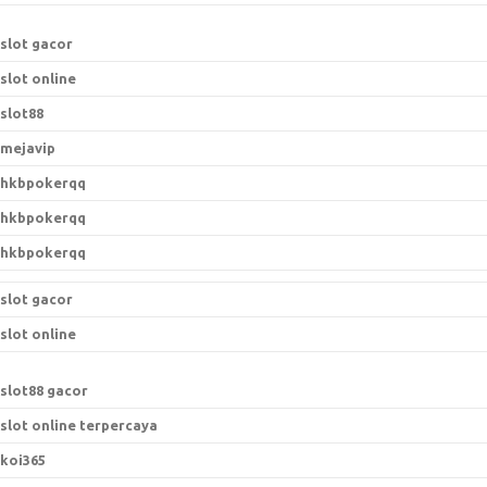
slot gacor
slot online
slot88
mejavip
hkbpokerqq
hkbpokerqq
hkbpokerqq
slot gacor
slot online
slot88 gacor
slot online terpercaya
koi365