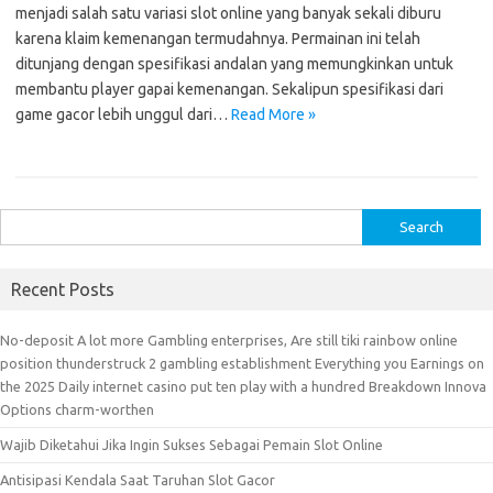
menjadi salah satu variasi slot online yang banyak sekali diburu
karena klaim kemenangan termudahnya. Permainan ini telah
ditunjang dengan spesifikasi andalan yang memungkinkan untuk
membantu player gapai kemenangan. Sekalipun spesifikasi dari
game gacor lebih unggul dari…
Read More »
S
e
a
Recent Posts
r
c
No-deposit A lot more Gambling enterprises, Are still tiki rainbow online
h
position thunderstruck 2 gambling establishment Everything you Earnings on
f
the 2025 Daily internet casino put ten play with a hundred Breakdown Innova
o
Options charm-worthen
r
Wajib Diketahui Jika Ingin Sukses Sebagai Pemain Slot Online
:
Antisipasi Kendala Saat Taruhan Slot Gacor