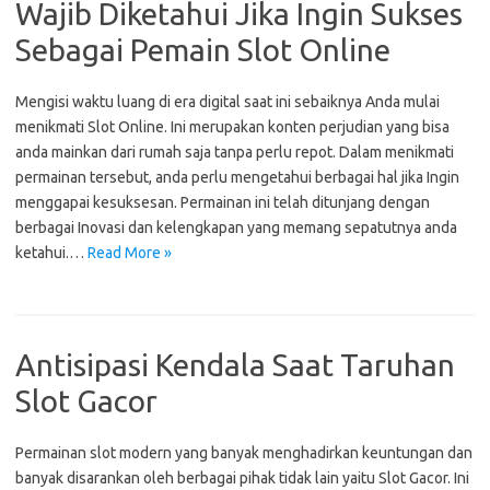
Wajib Diketahui Jika Ingin Sukses
Sebagai Pemain Slot Online
Mengisi waktu luang di era digital saat ini sebaiknya Anda mulai
menikmati Slot Online. Ini merupakan konten perjudian yang bisa
anda mainkan dari rumah saja tanpa perlu repot. Dalam menikmati
permainan tersebut, anda perlu mengetahui berbagai hal jika Ingin
menggapai kesuksesan. Permainan ini telah ditunjang dengan
berbagai Inovasi dan kelengkapan yang memang sepatutnya anda
ketahui.…
Read More »
Antisipasi Kendala Saat Taruhan
Slot Gacor
Permainan slot modern yang banyak menghadirkan keuntungan dan
banyak disarankan oleh berbagai pihak tidak lain yaitu Slot Gacor. Ini