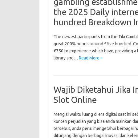
gambling establishme
the 2025 Daily interne
hundred Breakdown I
The newest participants from the Tiki Gambli
great 200% bonus around €five hundred. Co
€750 to experience which have, providing a
library and…
Read More »
Wajib Diketahui Jika 
Slot Online
Mengisi waktu luang di era digital saat ini 
konten perjudian yang bisa anda mainkan da
tersebut, anda perlu mengetahui berbagai ha
ditunjang dengan berbagai Inovasi dan kel