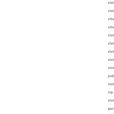
slo
slo
sit
sit
slo
slo
slo
slo
slo
jud
slo
rtp
slo
gac