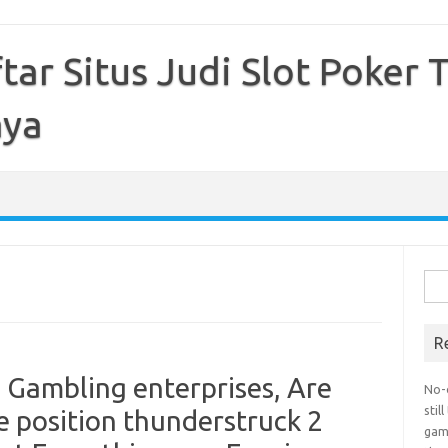
tar Situs Judi Slot Poker 
aya
Sea
for:
R
 Gambling enterprises, Are
No-
stil
ine position thunderstruck 2
gam