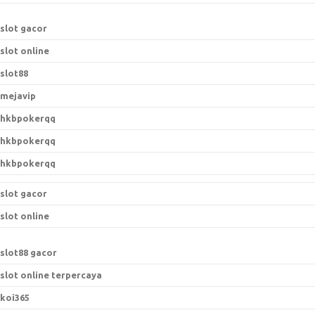
slot gacor
slot online
slot88
mejavip
hkbpokerqq
hkbpokerqq
hkbpokerqq
slot gacor
slot online
slot88 gacor
slot online terpercaya
koi365