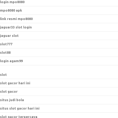
login mpo8080
mpo8080 apk
link resmi mpo8080
jaguar33 slot login
jaguar slot
slot777
slot88
login agam99
slot
slot gacor hari ini
slot gacor
situs judi bola
situs slot gacor hari ini
slot gacor terpercaya