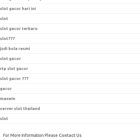
slot gacor hari ini
slot
slot gacor terbaru
slot777
judi bola resmi
slot gacor
rtp slot gacor
slot gacor 777
gacor
maxwin
server slot thailand
slot
For More Information Please
Contact Us