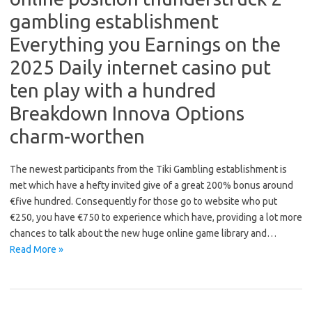
gambling establishment
Everything you Earnings on the
2025 Daily internet casino put
ten play with a hundred
Breakdown Innova Options
charm-worthen
The newest participants from the Tiki Gambling establishment is
met which have a hefty invited give of a great 200% bonus around
€five hundred. Consequently for those go to website who put
€250, you have €750 to experience which have, providing a lot more
chances to talk about the new huge online game library and…
Read More »