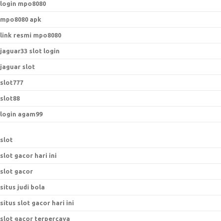
login mpo8080
mpo8080 apk
link resmi mpo8080
jaguar33 slot login
jaguar slot
slot777
slot88
login agam99
slot
slot gacor hari ini
slot gacor
situs judi bola
situs slot gacor hari ini
slot gacor terpercaya