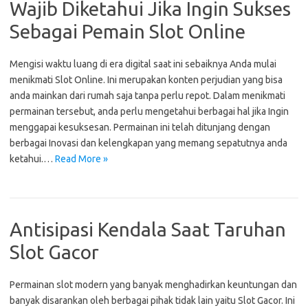
Wajib Diketahui Jika Ingin Sukses
Sebagai Pemain Slot Online
Mengisi waktu luang di era digital saat ini sebaiknya Anda mulai
menikmati Slot Online. Ini merupakan konten perjudian yang bisa
anda mainkan dari rumah saja tanpa perlu repot. Dalam menikmati
permainan tersebut, anda perlu mengetahui berbagai hal jika Ingin
menggapai kesuksesan. Permainan ini telah ditunjang dengan
berbagai Inovasi dan kelengkapan yang memang sepatutnya anda
ketahui.…
Read More »
Antisipasi Kendala Saat Taruhan
Slot Gacor
Permainan slot modern yang banyak menghadirkan keuntungan dan
banyak disarankan oleh berbagai pihak tidak lain yaitu Slot Gacor. Ini