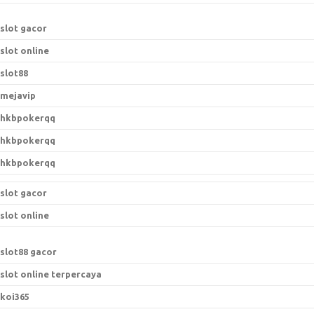
slot gacor
slot online
slot88
mejavip
hkbpokerqq
hkbpokerqq
hkbpokerqq
slot gacor
slot online
slot88 gacor
slot online terpercaya
koi365