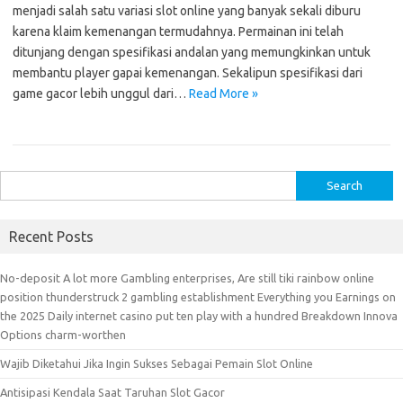
menjadi salah satu variasi slot online yang banyak sekali diburu
karena klaim kemenangan termudahnya. Permainan ini telah
ditunjang dengan spesifikasi andalan yang memungkinkan untuk
membantu player gapai kemenangan. Sekalipun spesifikasi dari
game gacor lebih unggul dari…
Read More »
S
e
a
Recent Posts
r
c
No-deposit A lot more Gambling enterprises, Are still tiki rainbow online
h
position thunderstruck 2 gambling establishment Everything you Earnings on
f
the 2025 Daily internet casino put ten play with a hundred Breakdown Innova
o
Options charm-worthen
r
Wajib Diketahui Jika Ingin Sukses Sebagai Pemain Slot Online
:
Antisipasi Kendala Saat Taruhan Slot Gacor