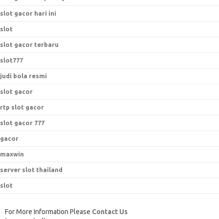
slot gacor hari ini
slot
slot gacor terbaru
slot777
judi bola resmi
slot gacor
rtp slot gacor
slot gacor 777
gacor
maxwin
server slot thailand
slot
For More Information Please
Contact Us