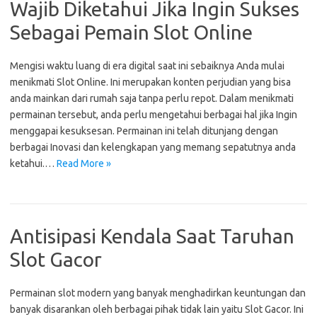
Wajib Diketahui Jika Ingin Sukses
Sebagai Pemain Slot Online
Mengisi waktu luang di era digital saat ini sebaiknya Anda mulai
menikmati Slot Online. Ini merupakan konten perjudian yang bisa
anda mainkan dari rumah saja tanpa perlu repot. Dalam menikmati
permainan tersebut, anda perlu mengetahui berbagai hal jika Ingin
menggapai kesuksesan. Permainan ini telah ditunjang dengan
berbagai Inovasi dan kelengkapan yang memang sepatutnya anda
ketahui.…
Read More »
Antisipasi Kendala Saat Taruhan
Slot Gacor
Permainan slot modern yang banyak menghadirkan keuntungan dan
banyak disarankan oleh berbagai pihak tidak lain yaitu Slot Gacor. Ini