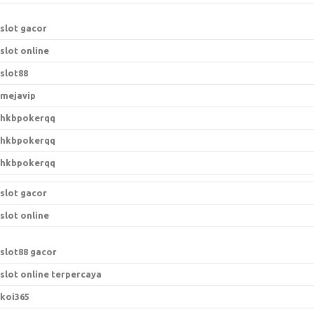
slot gacor
slot online
slot88
mejavip
hkbpokerqq
hkbpokerqq
hkbpokerqq
slot gacor
slot online
slot88 gacor
slot online terpercaya
koi365