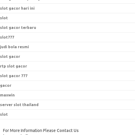
slot gacor hari ini
slot
slot gacor terbaru
slot777
judi bola resmi
slot gacor
rtp slot gacor
slot gacor 777
gacor
maxwin
server slot thailand
slot
For More Information Please
Contact Us