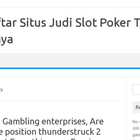
tar Situs Judi Slot Poker 
aya
Sea
72
for:
R
 Gambling enterprises, Are
No-
stil
ine position thunderstruck 2
gam