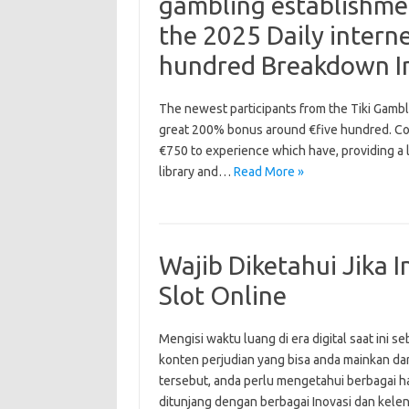
gambling establishme
the 2025 Daily interne
hundred Breakdown I
The newest participants from the Tiki Gambli
great 200% bonus around €five hundred. Co
€750 to experience which have, providing a
library and…
Read More »
Wajib Diketahui Jika 
Slot Online
Mengisi waktu luang di era digital saat ini 
konten perjudian yang bisa anda mainkan da
tersebut, anda perlu mengetahui berbagai ha
ditunjang dengan berbagai Inovasi dan kel