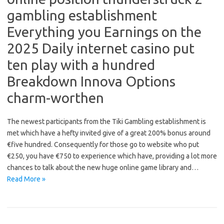
gambling establishment
Everything you Earnings on the
2025 Daily internet casino put
ten play with a hundred
Breakdown Innova Options
charm-worthen
The newest participants from the Tiki Gambling establishment is
met which have a hefty invited give of a great 200% bonus around
€five hundred. Consequently for those go to website who put
€250, you have €750 to experience which have, providing a lot more
chances to talk about the new huge online game library and…
Read More »