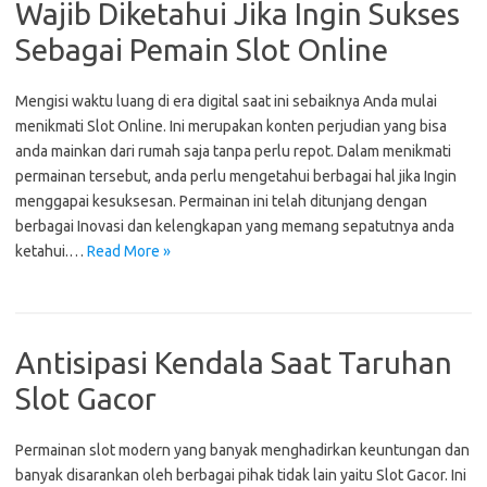
Wajib Diketahui Jika Ingin Sukses
Sebagai Pemain Slot Online
Mengisi waktu luang di era digital saat ini sebaiknya Anda mulai
menikmati Slot Online. Ini merupakan konten perjudian yang bisa
anda mainkan dari rumah saja tanpa perlu repot. Dalam menikmati
permainan tersebut, anda perlu mengetahui berbagai hal jika Ingin
menggapai kesuksesan. Permainan ini telah ditunjang dengan
berbagai Inovasi dan kelengkapan yang memang sepatutnya anda
ketahui.…
Read More »
Antisipasi Kendala Saat Taruhan
Slot Gacor
Permainan slot modern yang banyak menghadirkan keuntungan dan
banyak disarankan oleh berbagai pihak tidak lain yaitu Slot Gacor. Ini