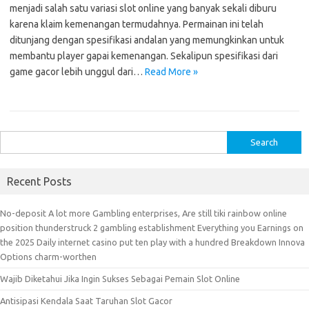
menjadi salah satu variasi slot online yang banyak sekali diburu
karena klaim kemenangan termudahnya. Permainan ini telah
ditunjang dengan spesifikasi andalan yang memungkinkan untuk
membantu player gapai kemenangan. Sekalipun spesifikasi dari
game gacor lebih unggul dari…
Read More »
S
e
a
Recent Posts
r
c
No-deposit A lot more Gambling enterprises, Are still tiki rainbow online
h
position thunderstruck 2 gambling establishment Everything you Earnings on
f
the 2025 Daily internet casino put ten play with a hundred Breakdown Innova
o
Options charm-worthen
r
Wajib Diketahui Jika Ingin Sukses Sebagai Pemain Slot Online
:
Antisipasi Kendala Saat Taruhan Slot Gacor