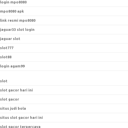
login mpo8080
mpo8080 apk
link resmi mpo8080
jaguar33 slot login
jaguar slot
slot777
slot88
login agam99
slot
slot gacor hari ini
slot gacor
situs judi bola
situs slot gacor hari ini
slot gacor terpercaya