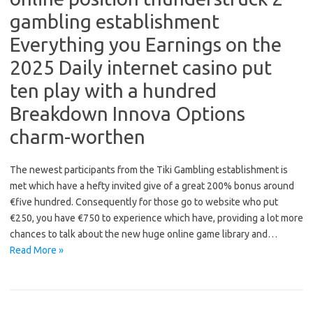
gambling establishment
Everything you Earnings on the
2025 Daily internet casino put
ten play with a hundred
Breakdown Innova Options
charm-worthen
The newest participants from the Tiki Gambling establishment is
met which have a hefty invited give of a great 200% bonus around
€five hundred. Consequently for those go to website who put
€250, you have €750 to experience which have, providing a lot more
chances to talk about the new huge online game library and…
Read More »