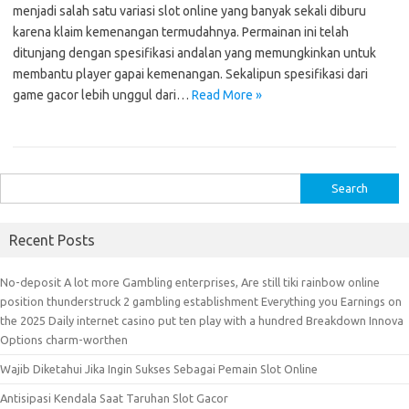
menjadi salah satu variasi slot online yang banyak sekali diburu
karena klaim kemenangan termudahnya. Permainan ini telah
ditunjang dengan spesifikasi andalan yang memungkinkan untuk
membantu player gapai kemenangan. Sekalipun spesifikasi dari
game gacor lebih unggul dari…
Read More »
S
e
a
Recent Posts
r
c
No-deposit A lot more Gambling enterprises, Are still tiki rainbow online
h
position thunderstruck 2 gambling establishment Everything you Earnings on
f
the 2025 Daily internet casino put ten play with a hundred Breakdown Innova
o
Options charm-worthen
r
Wajib Diketahui Jika Ingin Sukses Sebagai Pemain Slot Online
:
Antisipasi Kendala Saat Taruhan Slot Gacor