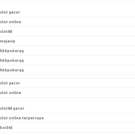
slot gacor
slot online
slot88
mejavip
hkbpokerqq
hkbpokerqq
hkbpokerqq
slot gacor
slot online
slot88 gacor
slot online terpercaya
koi365