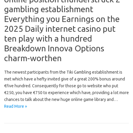
gambling establishment
Everything you Earnings on the
2025 Daily internet casino put
ten play with a hundred
Breakdown Innova Options
charm-worthen
The newest participants from the Tiki Gambling establishment is
met which have a hefty invited give of a great 200% bonus around
€five hundred. Consequently for those go to website who put
€250, you have €750 to experience which have, providing a lot more
chances to talk about the new huge online game library and…
Read More »