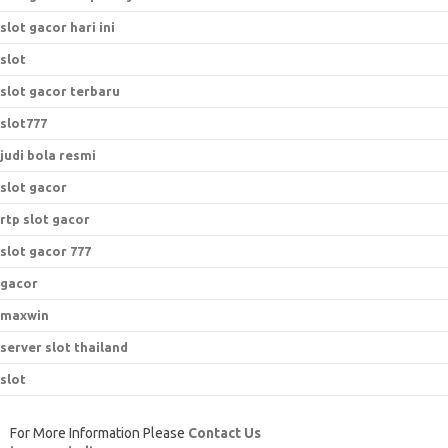
slot gacor hari ini
slot
slot gacor terbaru
slot777
judi bola resmi
slot gacor
rtp slot gacor
slot gacor 777
gacor
maxwin
server slot thailand
slot
For More Information Please
Contact Us