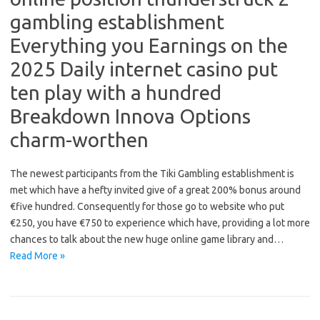
gambling establishment
Everything you Earnings on the
2025 Daily internet casino put
ten play with a hundred
Breakdown Innova Options
charm-worthen
The newest participants from the Tiki Gambling establishment is
met which have a hefty invited give of a great 200% bonus around
€five hundred. Consequently for those go to website who put
€250, you have €750 to experience which have, providing a lot more
chances to talk about the new huge online game library and…
Read More »