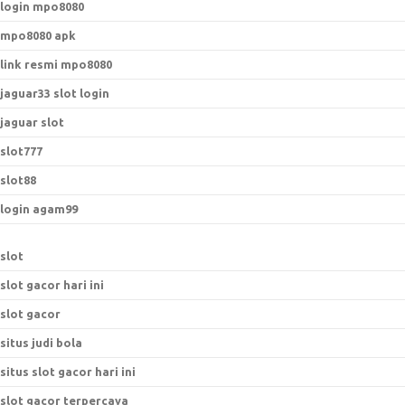
login mpo8080
mpo8080 apk
link resmi mpo8080
jaguar33 slot login
jaguar slot
slot777
slot88
login agam99
slot
slot gacor hari ini
slot gacor
situs judi bola
situs slot gacor hari ini
slot gacor terpercaya