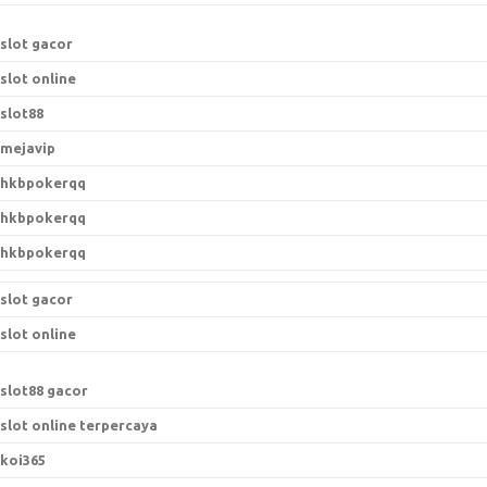
slot gacor
slot online
slot88
mejavip
hkbpokerqq
hkbpokerqq
hkbpokerqq
slot gacor
slot online
slot88 gacor
slot online terpercaya
koi365