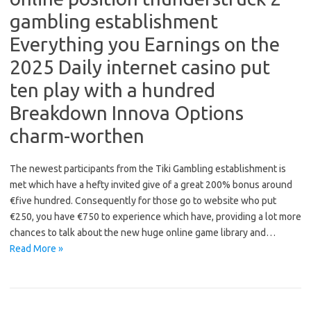
gambling establishment
Everything you Earnings on the
2025 Daily internet casino put
ten play with a hundred
Breakdown Innova Options
charm-worthen
The newest participants from the Tiki Gambling establishment is
met which have a hefty invited give of a great 200% bonus around
€five hundred. Consequently for those go to website who put
€250, you have €750 to experience which have, providing a lot more
chances to talk about the new huge online game library and…
Read More »