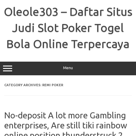
Skip
to
Oleole303 – Daftar Situs
content
Judi Slot Poker Togel
Bola Online Terpercaya
Menu
CATEGORY ARCHIVES:
REMI POKER
No-deposit A lot more Gambling
enterprises, Are still tiki rainbow
online position thunderstruck 2