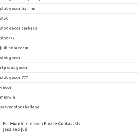
slot gacor hari ini
slot
slot gacor terbaru
slot777
judi bola resmi
slot gacor
rtp slot gacor
slot gacor 777
gacor
maxwin
server slot thailand
For More Information Please
Contact Us
jasa seo judi