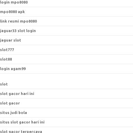
login mpo8080
mpo8080 apk
link resmi mpo8080
jaguar33 slot login
jaguar slot
slot777
slot88
login agam99
slot
slot gacor hari ini
slot gacor
situs judi bola
situs slot gacor hari ini
slot gacor terpercaya