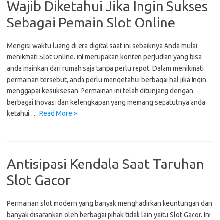
Wajib Diketahui Jika Ingin Sukses
Sebagai Pemain Slot Online
Mengisi waktu luang di era digital saat ini sebaiknya Anda mulai
menikmati Slot Online. Ini merupakan konten perjudian yang bisa
anda mainkan dari rumah saja tanpa perlu repot. Dalam menikmati
permainan tersebut, anda perlu mengetahui berbagai hal jika Ingin
menggapai kesuksesan. Permainan ini telah ditunjang dengan
berbagai Inovasi dan kelengkapan yang memang sepatutnya anda
ketahui.…
Read More »
Antisipasi Kendala Saat Taruhan
Slot Gacor
Permainan slot modern yang banyak menghadirkan keuntungan dan
banyak disarankan oleh berbagai pihak tidak lain yaitu Slot Gacor. Ini