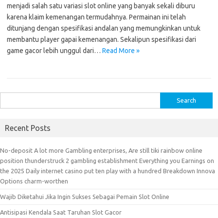
menjadi salah satu variasi slot online yang banyak sekali diburu
karena klaim kemenangan termudahnya. Permainan ini telah
ditunjang dengan spesifikasi andalan yang memungkinkan untuk
membantu player gapai kemenangan. Sekalipun spesifikasi dari
game gacor lebih unggul dari…
Read More »
S
e
a
Recent Posts
r
c
No-deposit A lot more Gambling enterprises, Are still tiki rainbow online
h
position thunderstruck 2 gambling establishment Everything you Earnings on
f
the 2025 Daily internet casino put ten play with a hundred Breakdown Innova
o
Options charm-worthen
r
Wajib Diketahui Jika Ingin Sukses Sebagai Pemain Slot Online
:
Antisipasi Kendala Saat Taruhan Slot Gacor