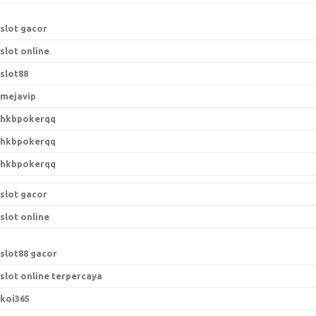
slot gacor
slot online
slot88
mejavip
hkbpokerqq
hkbpokerqq
hkbpokerqq
slot gacor
slot online
slot88 gacor
slot online terpercaya
koi365