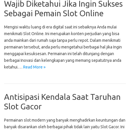
Wajib Diketahui Jika Ingin Sukses
Sebagai Pemain Slot Online
Mengisi waktu luang di era digital saat ini sebaiknya Anda mulai
menikmati Slot Online. Ini merupakan konten perjudian yang bisa
anda mainkan dari rumah saja tanpa perlu repot. Dalam menikmati
permainan tersebut, anda perlu mengetahui berbagai hal jika Ingin
menggapai kesuksesan. Permainan ini telah ditunjang dengan
berbagai Inovasi dan kelengkapan yang memang sepatutnya anda
ketahui.…
Read More »
Antisipasi Kendala Saat Taruhan
Slot Gacor
Permainan slot modern yang banyak menghadirkan keuntungan dan
banyak disarankan oleh berbagai pihak tidak lain yaitu Slot Gacor. Ini