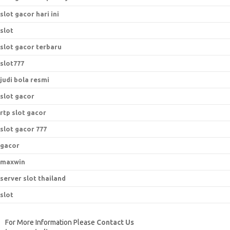
slot gacor hari ini
slot
slot gacor terbaru
slot777
judi bola resmi
slot gacor
rtp slot gacor
slot gacor 777
gacor
maxwin
server slot thailand
slot
For More Information Please
Contact Us