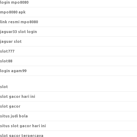
login mpo8080
mpo8080 apk
link resmi mpo8080
jaguar33 slot login
jaguar slot
slot777
slot88
login agam99
slot
slot gacor hari ini
slot gacor
situs judi bola
situs slot gacor hari ini
slot gacor terpercaya