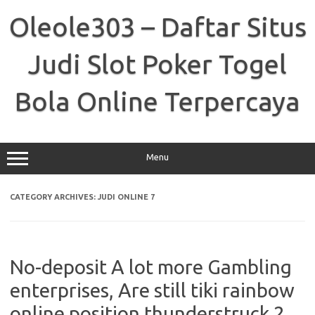
Skip
to
Oleole303 – Daftar Situs
content
Judi Slot Poker Togel
Bola Online Terpercaya
Menu
CATEGORY ARCHIVES:
JUDI ONLINE 7
No-deposit A lot more Gambling
enterprises, Are still tiki rainbow
online position thunderstruck 2