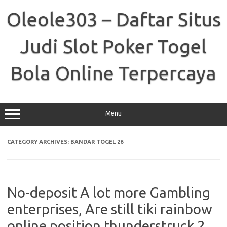
Skip
to
Oleole303 – Daftar Situs
content
Judi Slot Poker Togel
Bola Online Terpercaya
Menu
CATEGORY ARCHIVES:
BANDAR TOGEL 26
No-deposit A lot more Gambling
enterprises, Are still tiki rainbow
online position thunderstruck 2