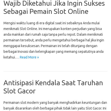
Wajib Diketahui Jika Ingin Sukses
Sebagai Pemain Slot Online
Mengisi waktu luang di era digital saat ini sebaiknya Anda mulai
menikmati Slot Online. Ini merupakan konten perjudian yang bisa
anda mainkan dari rumah saja tanpa perlu repot. Dalam menikmati
permainan tersebut, anda perlu mengetahui berbagai hal jika Ingin
menggapai kesuksesan. Permainan ini telah ditunjang dengan
berbagai Inovasi dan kelengkapan yang memang sepatutnya anda
ketahui.…
Read More »
Antisipasi Kendala Saat Taruhan
Slot Gacor
Permainan slot modern yang banyak menghadirkan keuntungan dan
banyak disarankan oleh berbagai pihak tidak lain yaitu Slot Gacor. Ini