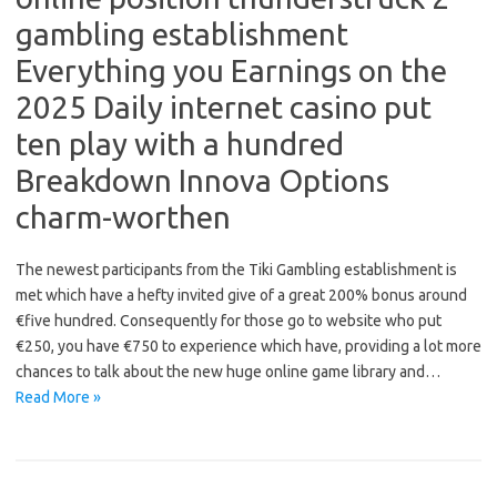
gambling establishment
Everything you Earnings on the
2025 Daily internet casino put
ten play with a hundred
Breakdown Innova Options
charm-worthen
The newest participants from the Tiki Gambling establishment is
met which have a hefty invited give of a great 200% bonus around
€five hundred. Consequently for those go to website who put
€250, you have €750 to experience which have, providing a lot more
chances to talk about the new huge online game library and…
Read More »