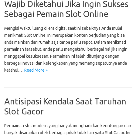
Wajib Diketahui Jika Ingin Sukses
Sebagai Pemain Slot Online
Mengisi waktu luang di era digital saat ini sebaiknya Anda mulai
menikmati Slot Online. Ini merupakan konten perjudian yang bisa
anda mainkan dari rumah saja tanpa perlu repot. Dalam menikmati
permainan tersebut, anda perlu mengetahui berbagai hal jika Ingin
menggapai kesuksesan. Permainan ini telah ditunjang dengan
berbagai Inovasi dan kelengkapan yang memang sepatutnya anda
ketahui.…
Read More »
Antisipasi Kendala Saat Taruhan
Slot Gacor
Permainan slot modern yang banyak menghadirkan keuntungan dan
banyak disarankan oleh berbagai pihak tidak lain yaitu Slot Gacor. Ini