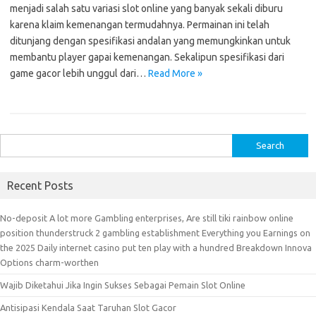
menjadi salah satu variasi slot online yang banyak sekali diburu
karena klaim kemenangan termudahnya. Permainan ini telah
ditunjang dengan spesifikasi andalan yang memungkinkan untuk
membantu player gapai kemenangan. Sekalipun spesifikasi dari
game gacor lebih unggul dari…
Read More »
S
e
a
Recent Posts
r
c
No-deposit A lot more Gambling enterprises, Are still tiki rainbow online
h
position thunderstruck 2 gambling establishment Everything you Earnings on
f
the 2025 Daily internet casino put ten play with a hundred Breakdown Innova
o
Options charm-worthen
r
Wajib Diketahui Jika Ingin Sukses Sebagai Pemain Slot Online
:
Antisipasi Kendala Saat Taruhan Slot Gacor