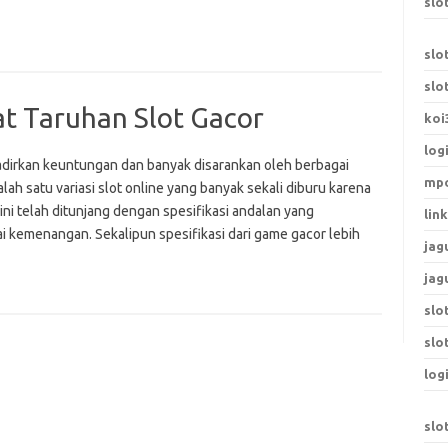
slo
slo
slo
at Taruhan Slot Gacor
koi
log
dirkan keuntungan dan banyak disarankan oleh berbagai
mpo
 salah satu variasi slot online yang banyak sekali diburu karena
i telah ditunjang dengan spesifikasi andalan yang
lin
kemenangan. Sekalipun spesifikasi dari game gacor lebih
jag
jag
slo
slo
log
slo