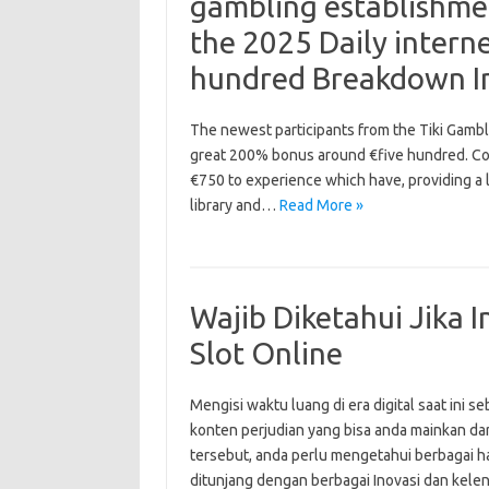
gambling establishme
the 2025 Daily interne
hundred Breakdown I
The newest participants from the Tiki Gambli
great 200% bonus around €five hundred. Co
€750 to experience which have, providing a
library and…
Read More »
Wajib Diketahui Jika 
Slot Online
Mengisi waktu luang di era digital saat ini 
konten perjudian yang bisa anda mainkan da
tersebut, anda perlu mengetahui berbagai ha
ditunjang dengan berbagai Inovasi dan kel