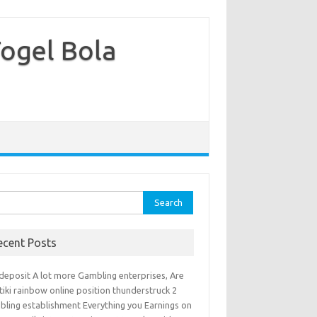
Togel Bola
rch
ecent Posts
deposit A lot more Gambling enterprises, Are
l tiki rainbow online position thunderstruck 2
bling establishment Everything you Earnings on