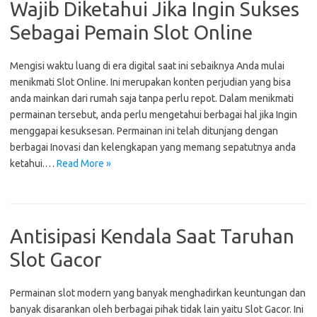
Wajib Diketahui Jika Ingin Sukses
Sebagai Pemain Slot Online
Mengisi waktu luang di era digital saat ini sebaiknya Anda mulai
menikmati Slot Online. Ini merupakan konten perjudian yang bisa
anda mainkan dari rumah saja tanpa perlu repot. Dalam menikmati
permainan tersebut, anda perlu mengetahui berbagai hal jika Ingin
menggapai kesuksesan. Permainan ini telah ditunjang dengan
berbagai Inovasi dan kelengkapan yang memang sepatutnya anda
ketahui.…
Read More »
Antisipasi Kendala Saat Taruhan
Slot Gacor
Permainan slot modern yang banyak menghadirkan keuntungan dan
banyak disarankan oleh berbagai pihak tidak lain yaitu Slot Gacor. Ini