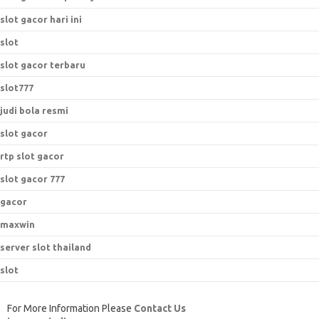
slot gacor hari ini
slot
slot gacor terbaru
slot777
judi bola resmi
slot gacor
rtp slot gacor
slot gacor 777
gacor
maxwin
server slot thailand
slot
For More Information Please
Contact Us