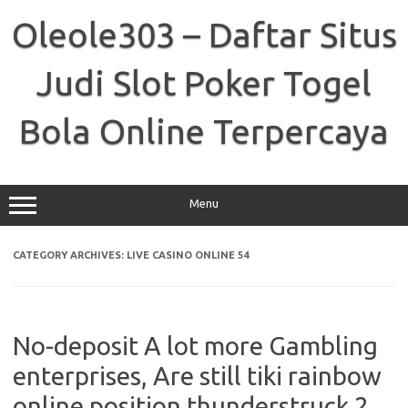
Skip
to
Oleole303 – Daftar Situs
content
Judi Slot Poker Togel
Bola Online Terpercaya
Menu
CATEGORY ARCHIVES:
LIVE CASINO ONLINE 54
No-deposit A lot more Gambling
enterprises, Are still tiki rainbow
online position thunderstruck 2