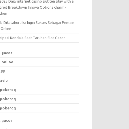
2025 Daily internet casino put ten play with a
dred Breakdown Innova Options charm-
then
b Diketahui Jika Ingin Sukses Sebagai Pemain
 Online
isipasi Kendala Saat Taruhan Slot Gacor
t gacor
t online
t88
avip
bpokerqq
bpokerqq
bpokerqq
t gacor