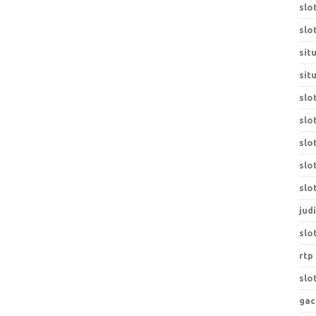
slo
slo
sit
sit
slo
slo
slo
slo
slo
jud
slo
rtp
slo
gac