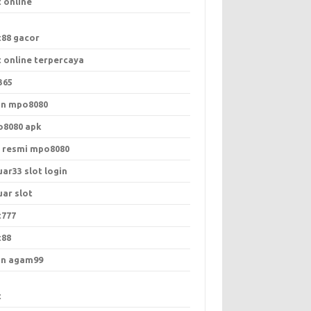
t online
t88 gacor
t online terpercaya
365
in mpo8080
8080 apk
k resmi mpo8080
uar33 slot login
uar slot
t777
t88
in agam99
t