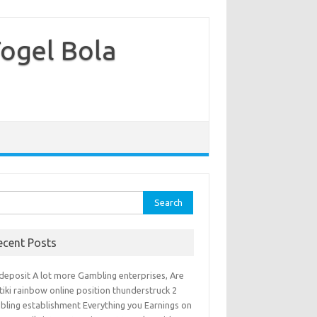
Togel Bola
rch
ecent Posts
deposit A lot more Gambling enterprises, Are
l tiki rainbow online position thunderstruck 2
bling establishment Everything you Earnings on