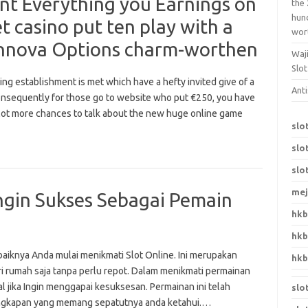
nt Everything you Earnings on
the 
hun
t casino put ten play with a
wor
nnova Options charm-worthen
Waji
Slot
ng establishment is met which have a hefty invited give of a
Ant
nsequently for those go to website who put €250, you have
 lot more chances to talk about the new huge online game
slo
slo
slo
mej
Ingin Sukses Sebagai Pemain
hk
hk
sebaiknya Anda mulai menikmati Slot Online. Ini merupakan
hk
ri rumah saja tanpa perlu repot. Dalam menikmati permainan
l jika Ingin menggapai kesuksesan. Permainan ini telah
slo
engkapan yang memang sepatutnya anda ketahui.…