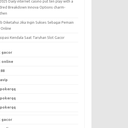
2025 Daily internet casino put ten play with a
dred Breakdown Innova Options charm-
then
b Diketahui Jika Ingin Sukses Sebagai Pemain
 Online
isipasi Kendala Saat Taruhan Slot Gacor
t gacor
t online
t88
avip
bpokerqq
bpokerqq
bpokerqq
t gacor