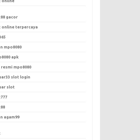
t online
t88 gacor
t online terpercaya
365
in mpo8080
8080 apk
k resmi mpo8080
uar33 slot login
uar slot
t777
t88
in agam99
t