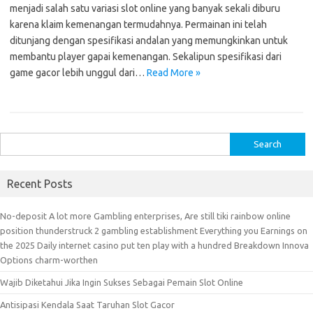
menjadi salah satu variasi slot online yang banyak sekali diburu
karena klaim kemenangan termudahnya. Permainan ini telah
ditunjang dengan spesifikasi andalan yang memungkinkan untuk
membantu player gapai kemenangan. Sekalipun spesifikasi dari
game gacor lebih unggul dari…
Read More »
S
e
a
Recent Posts
r
c
No-deposit A lot more Gambling enterprises, Are still tiki rainbow online
h
position thunderstruck 2 gambling establishment Everything you Earnings on
f
the 2025 Daily internet casino put ten play with a hundred Breakdown Innova
o
Options charm-worthen
r
Wajib Diketahui Jika Ingin Sukses Sebagai Pemain Slot Online
:
Antisipasi Kendala Saat Taruhan Slot Gacor