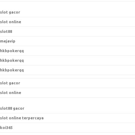
slot gacor
slot online
slot88
mejavip
hkbpokerqq
hkbpokerqq
hkbpokerqq
slot gacor
slot online
slot88 gacor
slot online terpercaya
koi365