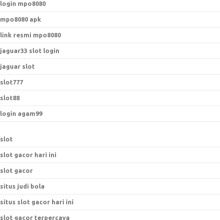
login mpo8080
mpo8080 apk
link resmi mpo8080
jaguar33 slot login
jaguar slot
slot777
slot88
login agam99
slot
slot gacor hari ini
slot gacor
situs judi bola
situs slot gacor hari ini
slot gacor terpercaya