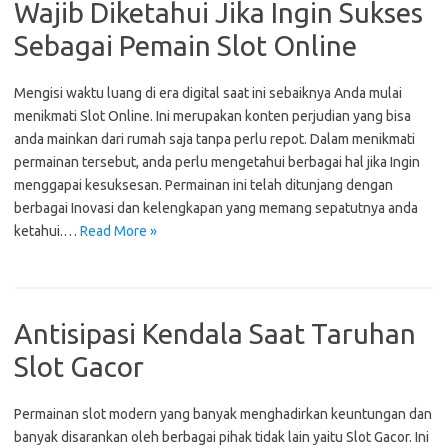
Wajib Diketahui Jika Ingin Sukses
Sebagai Pemain Slot Online
Mengisi waktu luang di era digital saat ini sebaiknya Anda mulai
menikmati Slot Online. Ini merupakan konten perjudian yang bisa
anda mainkan dari rumah saja tanpa perlu repot. Dalam menikmati
permainan tersebut, anda perlu mengetahui berbagai hal jika Ingin
menggapai kesuksesan. Permainan ini telah ditunjang dengan
berbagai Inovasi dan kelengkapan yang memang sepatutnya anda
ketahui.…
Read More »
Antisipasi Kendala Saat Taruhan
Slot Gacor
Permainan slot modern yang banyak menghadirkan keuntungan dan
banyak disarankan oleh berbagai pihak tidak lain yaitu Slot Gacor. Ini