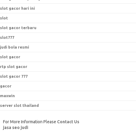
slot gacor hari ini
slot
slot gacor terbaru
slot777
judi bola resmi
slot gacor
rtp slot gacor
slot gacor 777
gacor
maxwin
server slot thailand
For More Information Please
Contact Us
jasa seo judi