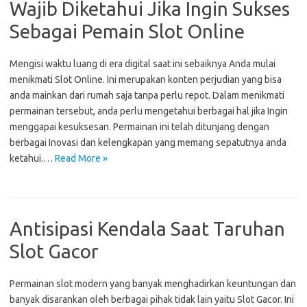
Wajib Diketahui Jika Ingin Sukses
Sebagai Pemain Slot Online
Mengisi waktu luang di era digital saat ini sebaiknya Anda mulai
menikmati Slot Online. Ini merupakan konten perjudian yang bisa
anda mainkan dari rumah saja tanpa perlu repot. Dalam menikmati
permainan tersebut, anda perlu mengetahui berbagai hal jika Ingin
menggapai kesuksesan. Permainan ini telah ditunjang dengan
berbagai Inovasi dan kelengkapan yang memang sepatutnya anda
ketahui.…
Read More »
Antisipasi Kendala Saat Taruhan
Slot Gacor
Permainan slot modern yang banyak menghadirkan keuntungan dan
banyak disarankan oleh berbagai pihak tidak lain yaitu Slot Gacor. Ini