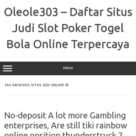
Skip
to
Oleole303 – Daftar Situs
content
Judi Slot Poker Togel
Bola Online Terpercaya
Menu
TAG ARCHIVES:
SITUS JUDI ONLINE 93
No-deposit A lot more Gambling
enterprises, Are still tiki rainbow
online position thunderstruck 2