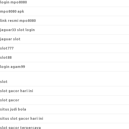
login mpo8080
mpo8080 apk
link resmi mpo8080
jaguar33 slot login
jaguar slot
slot777
slot88
login agam99
slot
slot gacor hari ini
slot gacor
situs judi bola
situs slot gacor hari ini
slot gacor terpercaya