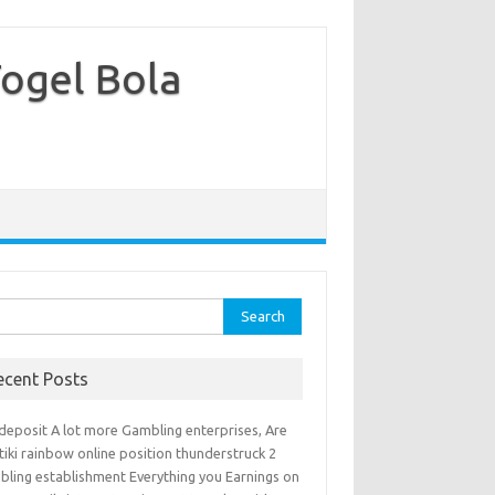
Togel Bola
rch
ecent Posts
deposit A lot more Gambling enterprises, Are
l tiki rainbow online position thunderstruck 2
bling establishment Everything you Earnings on