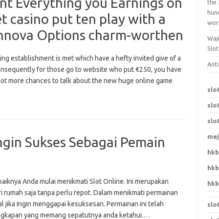
nt Everything you Earnings on
the 
hun
t casino put ten play with a
wor
nnova Options charm-worthen
Waji
Slot
ng establishment is met which have a hefty invited give of a
Ant
nsequently for those go to website who put €250, you have
 lot more chances to talk about the new huge online game
slo
slo
slo
mej
Ingin Sukses Sebagai Pemain
hk
hk
sebaiknya Anda mulai menikmati Slot Online. Ini merupakan
hk
ri rumah saja tanpa perlu repot. Dalam menikmati permainan
l jika Ingin menggapai kesuksesan. Permainan ini telah
slo
engkapan yang memang sepatutnya anda ketahui.…