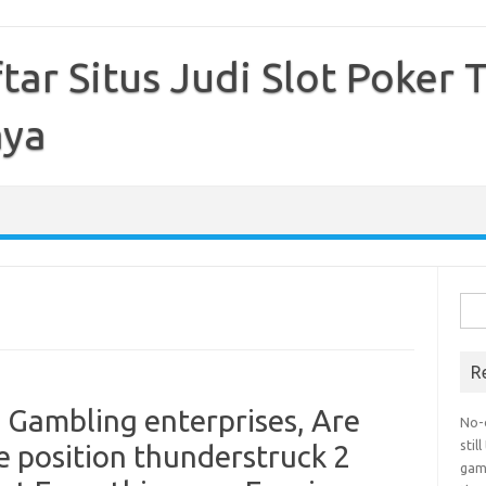
tar Situs Judi Slot Poker 
aya
Sea
for:
R
 Gambling enterprises, Are
No-
stil
ine position thunderstruck 2
gam