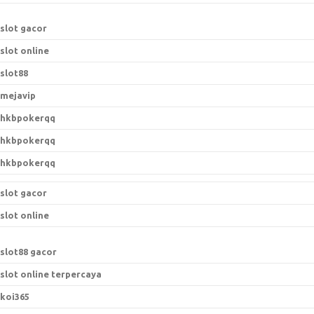
slot gacor
slot online
slot88
mejavip
hkbpokerqq
hkbpokerqq
hkbpokerqq
slot gacor
slot online
slot88 gacor
slot online terpercaya
koi365