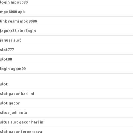
login mpo8080
mpo8080 apk
link resmi mpo8080
jaguar33 slot login
jaguar slot
slot777
slot88
login agam99
slot
slot gacor hari ini
slot gacor
situs judi bola
situs slot gacor hari ini
slot gacor terpercaya