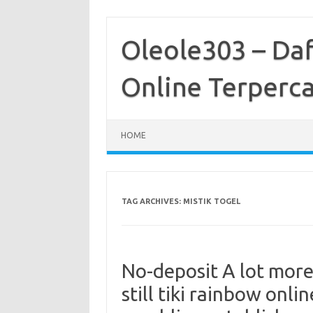
Skip
to
content
Oleole303 – Daf
Online Terperc
HOME
TAG ARCHIVES:
MISTIK TOGEL
No-deposit A lot more
still tiki rainbow onl