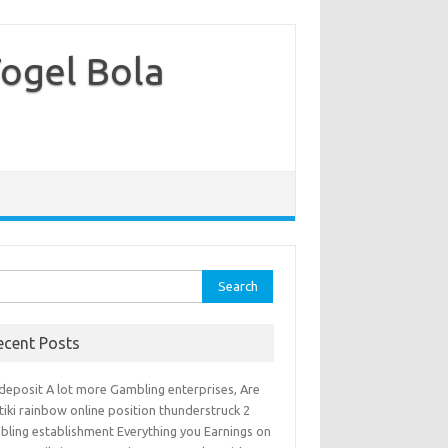
Togel Bola
rch
ecent Posts
deposit A lot more Gambling enterprises, Are
l tiki rainbow online position thunderstruck 2
bling establishment Everything you Earnings on