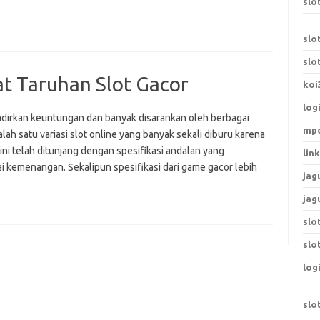
slo
slo
slo
at Taruhan Slot Gacor
koi
log
dirkan keuntungan dan banyak disarankan oleh berbagai
mpo
 salah satu variasi slot online yang banyak sekali diburu karena
i telah ditunjang dengan spesifikasi andalan yang
lin
kemenangan. Sekalipun spesifikasi dari game gacor lebih
jag
jag
slo
slo
log
slo