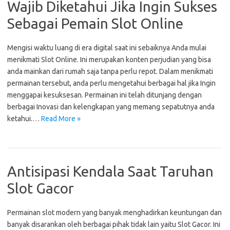
Wajib Diketahui Jika Ingin Sukses
Sebagai Pemain Slot Online
Mengisi waktu luang di era digital saat ini sebaiknya Anda mulai
menikmati Slot Online. Ini merupakan konten perjudian yang bisa
anda mainkan dari rumah saja tanpa perlu repot. Dalam menikmati
permainan tersebut, anda perlu mengetahui berbagai hal jika Ingin
menggapai kesuksesan. Permainan ini telah ditunjang dengan
berbagai Inovasi dan kelengkapan yang memang sepatutnya anda
ketahui.…
Read More »
Antisipasi Kendala Saat Taruhan
Slot Gacor
Permainan slot modern yang banyak menghadirkan keuntungan dan
banyak disarankan oleh berbagai pihak tidak lain yaitu Slot Gacor. Ini