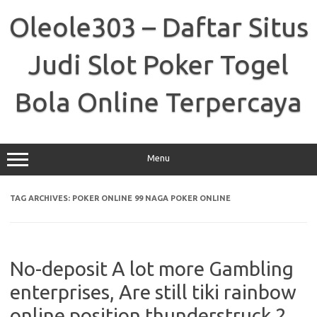
Skip
to
Oleole303 – Daftar Situs
content
Judi Slot Poker Togel
Bola Online Terpercaya
Menu
TAG ARCHIVES:
POKER ONLINE 99 NAGA POKER ONLINE
No-deposit A lot more Gambling
enterprises, Are still tiki rainbow
online position thunderstruck 2