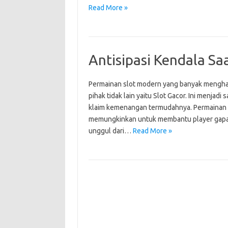
Read More »
Antisipasi Kendala Sa
Permainan slot modern yang banyak mengha
pihak tidak lain yaitu Slot Gacor. Ini menjadi
klaim kemenangan termudahnya. Permainan in
memungkinkan untuk membantu player gapai 
unggul dari…
Read More »