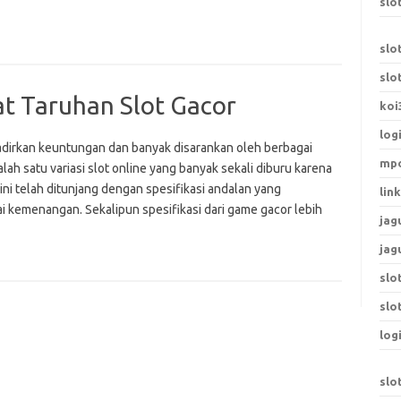
slo
slo
slo
at Taruhan Slot Gacor
koi
log
dirkan keuntungan dan banyak disarankan oleh berbagai
mpo
 salah satu variasi slot online yang banyak sekali diburu karena
i telah ditunjang dengan spesifikasi andalan yang
lin
kemenangan. Sekalipun spesifikasi dari game gacor lebih
jag
jag
slo
slo
log
slo