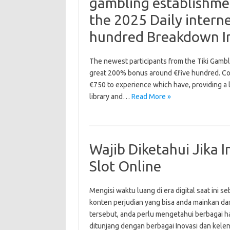
gambling establishme
the 2025 Daily interne
hundred Breakdown I
The newest participants from the Tiki Gambli
great 200% bonus around €five hundred. Co
€750 to experience which have, providing a
library and…
Read More »
Wajib Diketahui Jika 
Slot Online
Mengisi waktu luang di era digital saat ini 
konten perjudian yang bisa anda mainkan da
tersebut, anda perlu mengetahui berbagai ha
ditunjang dengan berbagai Inovasi dan kel