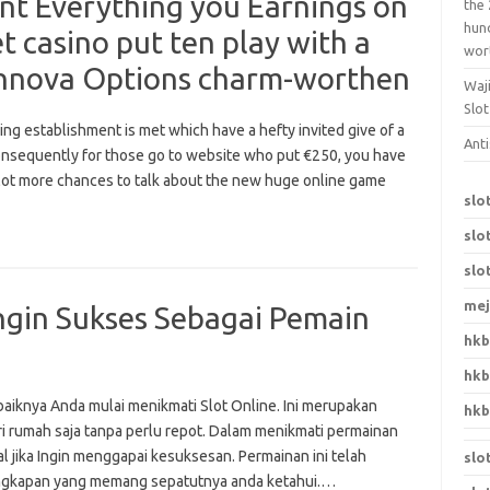
nt Everything you Earnings on
the 
hun
t casino put ten play with a
wor
nnova Options charm-worthen
Waji
Slot
ng establishment is met which have a hefty invited give of a
Ant
nsequently for those go to website who put €250, you have
 lot more chances to talk about the new huge online game
slo
slo
slo
mej
Ingin Sukses Sebagai Pemain
hk
hk
sebaiknya Anda mulai menikmati Slot Online. Ini merupakan
hk
ri rumah saja tanpa perlu repot. Dalam menikmati permainan
l jika Ingin menggapai kesuksesan. Permainan ini telah
slo
engkapan yang memang sepatutnya anda ketahui.…