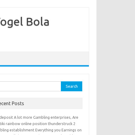
Togel Bola
rch
ecent Posts
deposit A lot more Gambling enterprises, Are
l tiki rainbow online position thunderstruck 2
bling establishment Everything you Earnings on