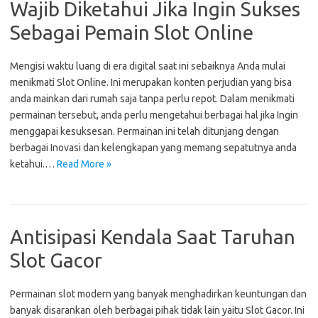
Wajib Diketahui Jika Ingin Sukses
Sebagai Pemain Slot Online
Mengisi waktu luang di era digital saat ini sebaiknya Anda mulai
menikmati Slot Online. Ini merupakan konten perjudian yang bisa
anda mainkan dari rumah saja tanpa perlu repot. Dalam menikmati
permainan tersebut, anda perlu mengetahui berbagai hal jika Ingin
menggapai kesuksesan. Permainan ini telah ditunjang dengan
berbagai Inovasi dan kelengkapan yang memang sepatutnya anda
ketahui.…
Read More »
Antisipasi Kendala Saat Taruhan
Slot Gacor
Permainan slot modern yang banyak menghadirkan keuntungan dan
banyak disarankan oleh berbagai pihak tidak lain yaitu Slot Gacor. Ini