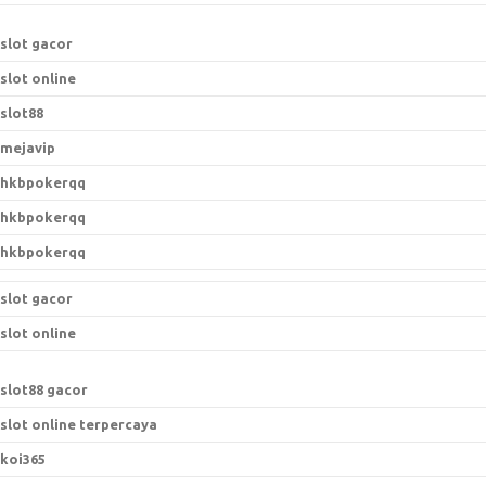
slot gacor
slot online
slot88
mejavip
hkbpokerqq
hkbpokerqq
hkbpokerqq
slot gacor
slot online
slot88 gacor
slot online terpercaya
koi365