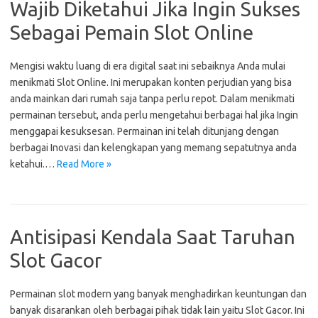
Wajib Diketahui Jika Ingin Sukses
Sebagai Pemain Slot Online
Mengisi waktu luang di era digital saat ini sebaiknya Anda mulai
menikmati Slot Online. Ini merupakan konten perjudian yang bisa
anda mainkan dari rumah saja tanpa perlu repot. Dalam menikmati
permainan tersebut, anda perlu mengetahui berbagai hal jika Ingin
menggapai kesuksesan. Permainan ini telah ditunjang dengan
berbagai Inovasi dan kelengkapan yang memang sepatutnya anda
ketahui.…
Read More »
Antisipasi Kendala Saat Taruhan
Slot Gacor
Permainan slot modern yang banyak menghadirkan keuntungan dan
banyak disarankan oleh berbagai pihak tidak lain yaitu Slot Gacor. Ini