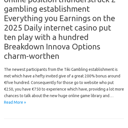
gambling establishment
Everything you Earnings on the
2025 Daily internet casino put
ten play with a hundred
Breakdown Innova Options
charm-worthen
The newest participants from the Tiki Gambling establishment is
met which have a hefty invited give of a great 200% bonus around
€five hundred. Consequently for those go to website who put
€250, you have €750 to experience which have, providing a lot more
chances to talk about the new huge online game library and…
Read More »