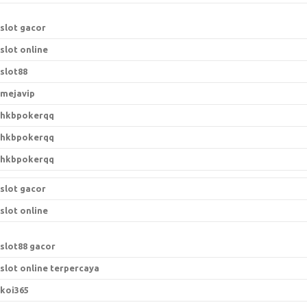
slot gacor
slot online
slot88
mejavip
hkbpokerqq
hkbpokerqq
hkbpokerqq
slot gacor
slot online
slot88 gacor
slot online terpercaya
koi365