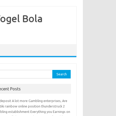
Togel Bola
rch
ecent Posts
deposit A lot more Gambling enterprises, Are
l tiki rainbow online position thunderstruck 2
bling establishment Everything you Earnings on