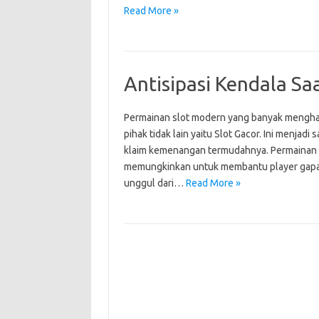
Read More »
Antisipasi Kendala Sa
Permainan slot modern yang banyak mengha
pihak tidak lain yaitu Slot Gacor. Ini menjadi
klaim kemenangan termudahnya. Permainan in
memungkinkan untuk membantu player gapai 
unggul dari…
Read More »