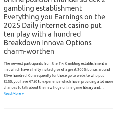
gambling establishment
Everything you Earnings on the
2025 Daily internet casino put
ten play with a hundred
Breakdown Innova Options
charm-worthen
The newest participants from the Tiki Gambling establishment is
met which have a hefty invited give of a great 200% bonus around
€five hundred. Consequently for those go to website who put
€250, you have €750 to experience which have, providing a lot more
chances to talk about the new huge online game library and…
Read More »