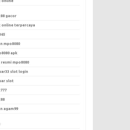
t online
t88 gacor
t online terpercaya
365
in mpo8080
8080 apk
k resmi mpo8080
uar33 slot login
uar slot
t777
t88
in agam99
t