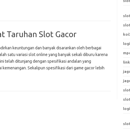
slo
slo
slo
at Taruhan Slot Gacor
koi
log
dirkan keuntungan dan banyak disarankan oleh berbagai
mpo
 salah satu variasi slot online yang banyak sekali diburu karena
i telah ditunjang dengan spesifikasi andalan yang
lin
kemenangan. Sekalipun spesifikasi dari game gacor lebih
jag
jag
slo
slo
log
slo