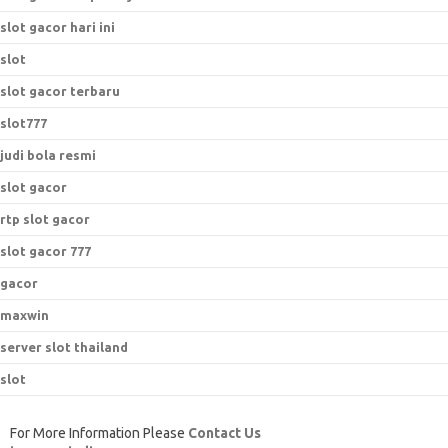
slot gacor hari ini
slot
slot gacor terbaru
slot777
judi bola resmi
slot gacor
rtp slot gacor
slot gacor 777
gacor
maxwin
server slot thailand
slot
For More Information Please
Contact Us