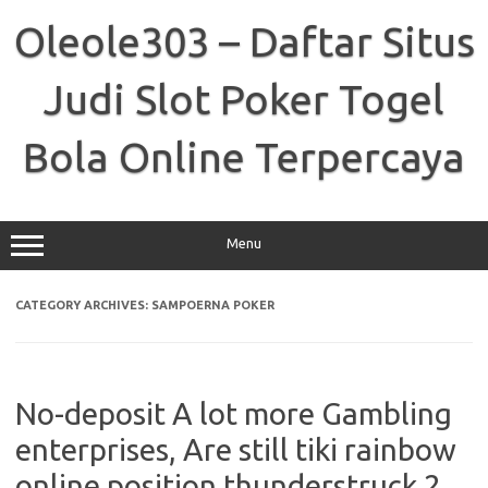
Skip
to
Oleole303 – Daftar Situs
content
Judi Slot Poker Togel
Bola Online Terpercaya
Menu
CATEGORY ARCHIVES:
SAMPOERNA POKER
No-deposit A lot more Gambling
enterprises, Are still tiki rainbow
online position thunderstruck 2