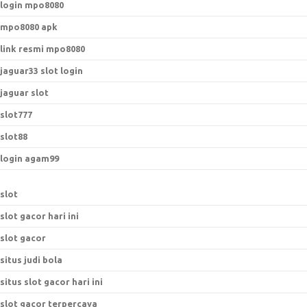
login mpo8080
mpo8080 apk
link resmi mpo8080
jaguar33 slot login
jaguar slot
slot777
slot88
login agam99
slot
slot gacor hari ini
slot gacor
situs judi bola
situs slot gacor hari ini
slot gacor terpercaya