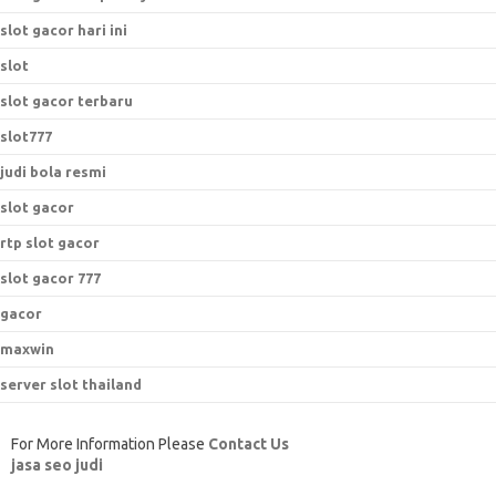
slot gacor hari ini
slot
slot gacor terbaru
slot777
judi bola resmi
slot gacor
rtp slot gacor
slot gacor 777
gacor
maxwin
server slot thailand
For More Information Please
Contact Us
jasa seo judi