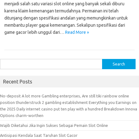
menjadi salah satu variasi slot online yang banyak sekali diburu
karena klaim kemenangan termudahnya. Permainan ini telah
ditunjang dengan spesifikasi andalan yang memungkinkan untuk
membantu player gapai kemenangan. Sekalipun spesifikasi dari
game gacor lebih unggul dari…
Read More »
S
e
a
Recent Posts
r
c
No-deposit A lot more Gambling enterprises, Are still tiki rainbow online
h
position thunderstruck 2 gambling establishment Everything you Earnings on
f
the 2025 Daily internet casino put ten play with a hundred Breakdown Innova
o
Options charm-worthen
r
Wajib Diketahui Jika Ingin Sukses Sebagai Pemain Slot Online
:
Antisipasi Kendala Saat Taruhan Slot Gacor