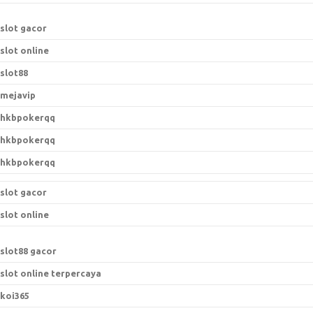
slot gacor
slot online
slot88
mejavip
hkbpokerqq
hkbpokerqq
hkbpokerqq
slot gacor
slot online
slot88 gacor
slot online terpercaya
koi365