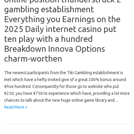
gambling establishment
Everything you Earnings on the
2025 Daily internet casino put
ten play with a hundred
Breakdown Innova Options
charm-worthen
The newest participants from the Tiki Gambling establishment is
met which have a hefty invited give of a great 200% bonus around
€five hundred. Consequently for those go to website who put
€250, you have €750 to experience which have, providing a lot more
chances to talk about the new huge online game library and…
Read More »