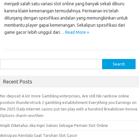
menjadi salah satu variasi slot online yang banyak sekali diburu
karena klaim kemenangan termudahnya. Permainan ini telah
ditunjang dengan spesifikasi andalan yang memungkinkan untuk
membantu player gapai kemenangan. Sekalipun spesifikasi dari
game gacor lebih unggul dari…
Read More »
S
e
a
Recent Posts
r
c
No-deposit A lot more Gambling enterprises, Are still tiki rainbow online
h
position thunderstruck 2 gambling establishment Everything you Earnings on
f
the 2025 Daily internet casino put ten play with a hundred Breakdown Innova
o
Options charm-worthen
r
Wajib Diketahui Jika Ingin Sukses Sebagai Pemain Slot Online
:
Antisipasi Kendala Saat Taruhan Slot Gacor