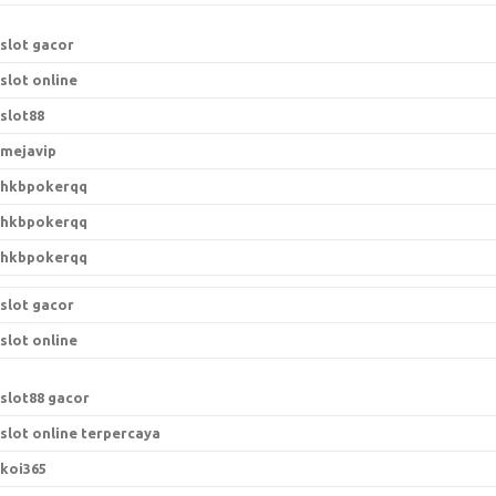
slot gacor
slot online
slot88
mejavip
hkbpokerqq
hkbpokerqq
hkbpokerqq
slot gacor
slot online
slot88 gacor
slot online terpercaya
koi365