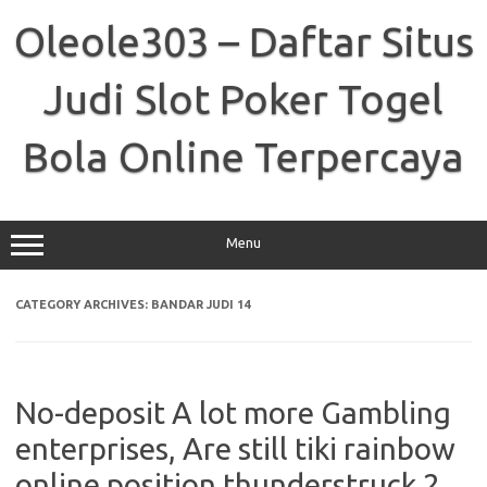
Skip
to
Oleole303 – Daftar Situs
content
Judi Slot Poker Togel
Bola Online Terpercaya
Menu
CATEGORY ARCHIVES:
BANDAR JUDI 14
No-deposit A lot more Gambling
enterprises, Are still tiki rainbow
online position thunderstruck 2