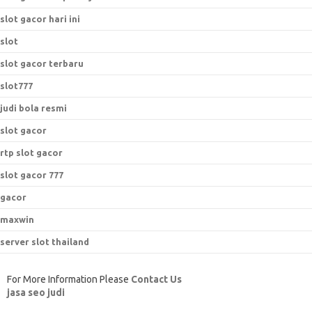
slot gacor hari ini
slot
slot gacor terbaru
slot777
judi bola resmi
slot gacor
rtp slot gacor
slot gacor 777
gacor
maxwin
server slot thailand
For More Information Please
Contact Us
jasa seo judi