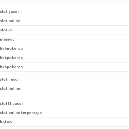
slot gacor
slot online
slot88
mejavip
hkbpokerqq
hkbpokerqq
hkbpokerqq
slot gacor
slot online
slot88 gacor
slot online terpercaya
koi365