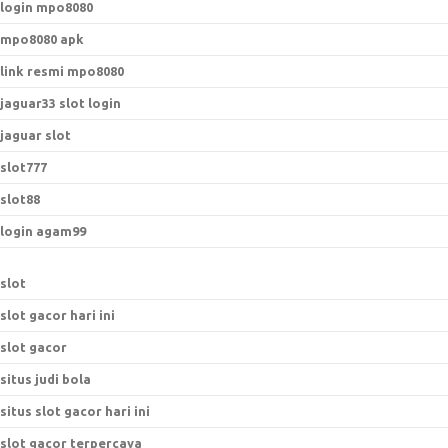
login mpo8080
mpo8080 apk
link resmi mpo8080
jaguar33 slot login
jaguar slot
slot777
slot88
login agam99
slot
slot gacor hari ini
slot gacor
situs judi bola
situs slot gacor hari ini
slot gacor terpercaya