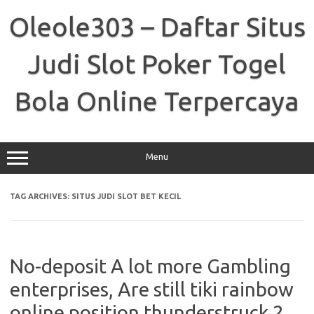
Skip
to
Oleole303 – Daftar Situs
content
Judi Slot Poker Togel
Bola Online Terpercaya
Menu
TAG ARCHIVES:
SITUS JUDI SLOT BET KECIL
No-deposit A lot more Gambling
enterprises, Are still tiki rainbow
online position thunderstruck 2