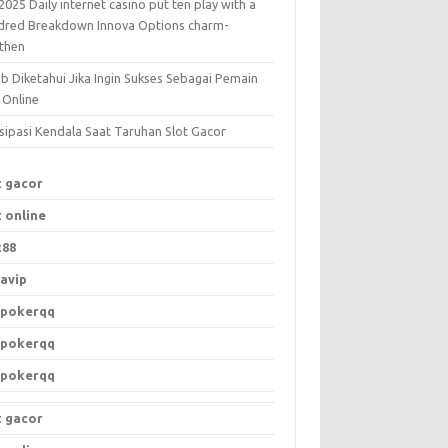
2025 Daily internet casino put ten play with a
dred Breakdown Innova Options charm-
then
b Diketahui Jika Ingin Sukses Sebagai Pemain
 Online
isipasi Kendala Saat Taruhan Slot Gacor
t gacor
t online
t88
avip
bpokerqq
bpokerqq
bpokerqq
t gacor