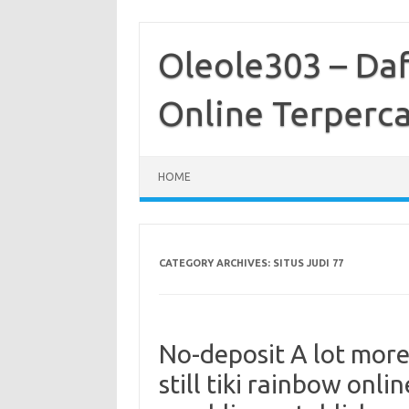
Skip
to
content
Oleole303 – Daf
Online Terperc
HOME
CATEGORY ARCHIVES:
SITUS JUDI 77
No-deposit A lot more
still tiki rainbow onl