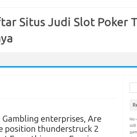
tar Situs Judi Slot Poker 
aya
Sea
for:
R
 Gambling enterprises, Are
No-
stil
ine position thunderstruck 2
gam