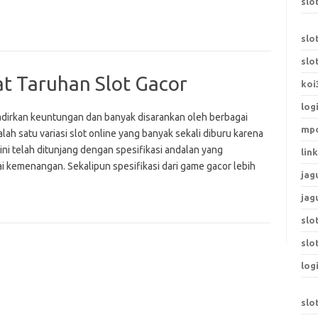
slo
slo
slo
at Taruhan Slot Gacor
koi
log
dirkan keuntungan dan banyak disarankan oleh berbagai
mpo
 salah satu variasi slot online yang banyak sekali diburu karena
i telah ditunjang dengan spesifikasi andalan yang
lin
kemenangan. Sekalipun spesifikasi dari game gacor lebih
jag
jag
slo
slo
log
slo