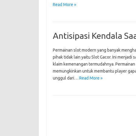
Read More »
Antisipasi Kendala Sa
Permainan slot modern yang banyak mengha
pihak tidak lain yaitu Slot Gacor. Ini menjadi
klaim kemenangan termudahnya. Permainan in
memungkinkan untuk membantu player gapai 
unggul dari…
Read More »