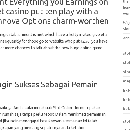
nt Everything you Earnings on
the 
hun
t casino put ten play with a
wor
nnova Options charm-worthen
Waji
Slot
ng establishment is met which have a hefty invited give of a
Ant
nsequently for those go to website who put €250, you have
 lot more chances to talk about the new huge online game
slo
slo
slo
mej
Ingin Sukses Sebagai Pemain
hk
hk
sebaiknya Anda mulai menikmati Slot Online. Ini merupakan
hk
ri rumah saja tanpa perlu repot. Dalam menikmati permainan
l jika Ingin menggapai kesuksesan. Permainan ini telah
slo
engkapan yang memang sepatutnya anda ketahui.…