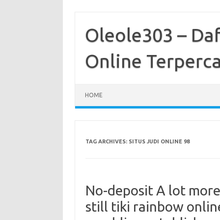
Skip
to
content
Oleole303 – Daf
Online Terperc
HOME
TAG ARCHIVES:
SITUS JUDI ONLINE 98
No-deposit A lot more
still tiki rainbow onl