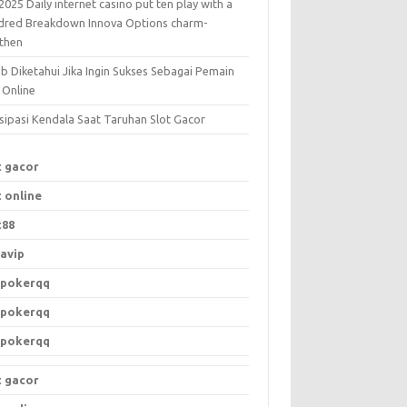
2025 Daily internet casino put ten play with a
dred Breakdown Innova Options charm-
then
b Diketahui Jika Ingin Sukses Sebagai Pemain
 Online
isipasi Kendala Saat Taruhan Slot Gacor
t gacor
t online
t88
avip
bpokerqq
bpokerqq
bpokerqq
t gacor