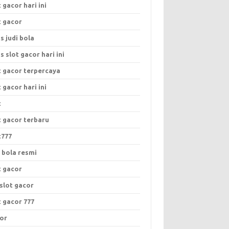
t gacor hari ini
t gacor
us judi bola
us slot gacor hari ini
t gacor terpercaya
t gacor hari ini
t
t gacor terbaru
t777
i bola resmi
t gacor
 slot gacor
t gacor 777
or